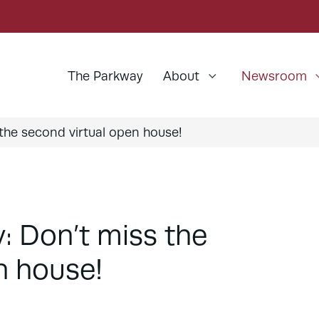
The Parkway
About
Newsroom
 the second virtual open house!
y: Don’t miss the
n house!