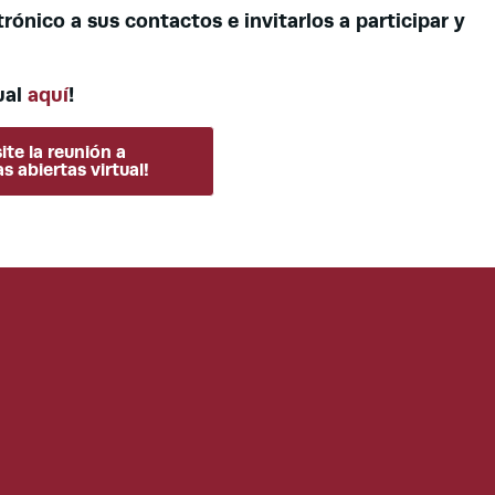
rónico a sus contactos e invitarlos a participar y
tual
aquí
!
site la reunión a
s abiertas virtual!